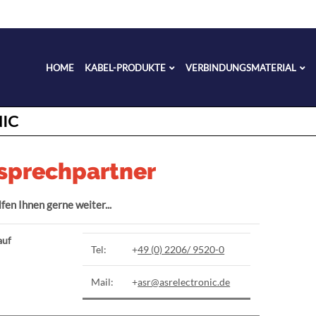
HOME
KABEL-PRODUKTE
VERBINDUNGSMATERIAL
NIC
sprechpartner
fen Ihnen gerne weiter...
auf
Tel:
+
49 (0) 2206/ 9520-0
Mail:
+
asr@asrelectronic.de