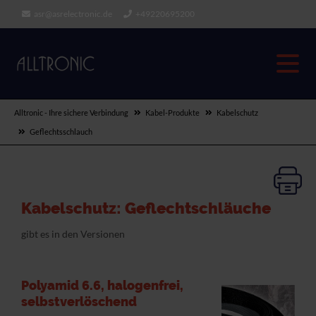
asr@asrelectronic.de
+49220695200
Alltronic - Ihre sichere Verbindung
Kabel-Produkte
Kabelschutz
Geflechtsschlauch
Kabelschutz: Geflechtschläuche
gibt es in den Versionen
Polyamid 6.6, halogenfrei,
selbstverlöschend