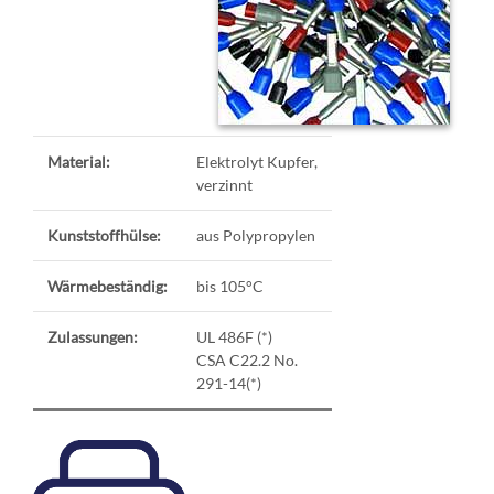
Material:
Elektrolyt Kupfer,
verzinnt
Kunststoffhülse:
aus Polypropylen
Wärmebeständig:
bis 105°C
Zulassungen:
UL 486F (*)
CSA C22.2 No.
291-14(*)