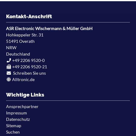
TWIN-Aderendhülsen
Schrumpfisolation
Parallelverbinder
In Streifenform
Kontakt-Anschrift
Ringform
Auf Klein-und Mittelspule
ASR Electronic Wischermann & Müller GmbH
Gabelform
Hohkeppeler Str. 31
Blank
51491
Overath
Stiftform
NRW
Rundsteckhülsen
Deutschland
+49 2206 9520-0
Rundstecker
+49 2206 9520-21
Schreiben Sie uns
Stoßverbinder
Alltronic.de
Wichtige Links
Ansprechpartner
Impressum
Datenschutz
Sitemap
Suchen