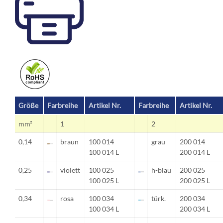
Größe
Farbreihe
Artikel Nr.
Farbreihe
Artikel Nr.
mm²
1
2
0,14
braun
100 014
grau
200 014
100 014 L
200 014 L
0,25
violett
100 025
h-blau
200 025
100 025 L
200 025 L
0,34
rosa
100 034
türk.
200 034
100 034 L
200 034 L