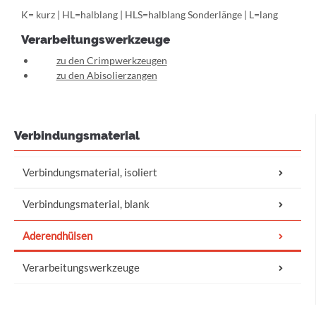
K= kurz | HL=halblang | HLS=halblang Sonderlänge | L=lang
Verarbeitungswerkzeuge
zu den Crimpwerkzeugen
zu den Abisolierzangen
Verbindungsmaterial
Flachsteckhülsen, isoliert
Verbindungsmaterial, isoliert
Flachsteckhülsen,
Rohrform
Verbindungsmaterial, blank
vollisoliert
Ringform
Isoliert
Aderendhülsen
Flachsteckhülsen, mit
Stiftform
Abzweig
Kurzschlusssicher
für Kabelschuhe und
Verarbeitungswerkzeuge
Flachsteckhülsen
Gabelform
Flachstecker, isoliert
Sortimentsdosen
Stoßverbinder
Verbinder mit