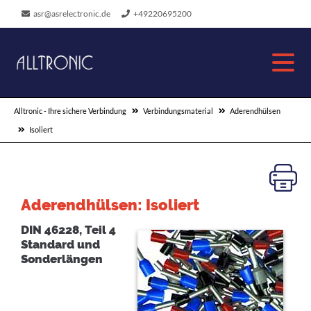
asr@asrelectronic.de
+49220695200
Alltronic - Ihre sichere Verbindung
Verbindungsmaterial
Aderendhülsen
Isoliert
Aderendhülsen: Isoliert
DIN 46228, Teil 4
Standard und
Sonderlängen