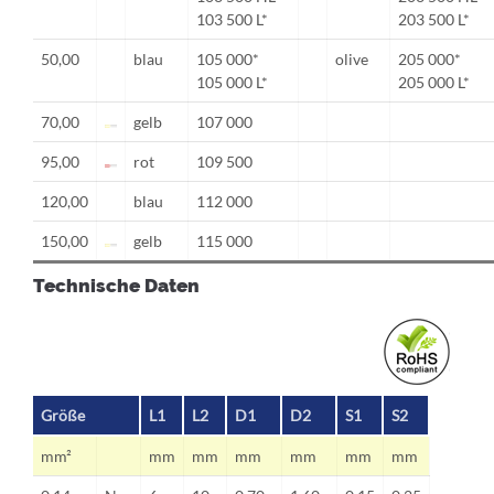
103 500 L*
203 500 L*
50,00
blau
105 000*
olive
205 000*
105 000 L*
205 000 L*
70,00
gelb
107 000
95,00
rot
109 500
120,00
blau
112 000
150,00
gelb
115 000
Technische Daten
Größe
L1
L2
D1
D2
S1
S2
mm²
mm
mm
mm
mm
mm
mm