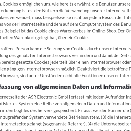
. Cookies ermöglichen uns, wie bereits erwähnt, die Benutzer unser
erkennung ist es, den Nutzern die Verwendung unserer Internetseite 
okies verwendet, muss beispielsweise nicht bei jedem Besuch der In
ies von der Internetseite und dem auf dem Computersystem des Ben
es Beispiel ist das Cookie eines Warenkorbes im Online-Shop. Der Onli
rtuellen Warenkorb gelegt hat, über ein Cookie.
troffene Person kann die Setzung von Cookies durch unsere Internets
llung des genutzten Internetbrowsers verhindern und damit der Setz
 bereits gesetzte Cookies jederzeit über einen Internetbrowser od
 allen gängigen Internetbrowsern möglich. Deaktiviert die betroffene
etbrowser, sind unter Umständen nicht alle Funktionen unserer Intern
rfassung von allgemeinen Daten und Informat
ternetseite der ASR Electronic GmbH erfasst mit jedem Aufruf der Int
tisiertes System eine Reihe von allgemeinen Daten und Information
 in den Logfiles des Servers gespeichert. Erfasst werden können die
m zugreifenden System verwendete Betriebssystem, (3) die Internets
 Internetseite gelangt (sogenannte Referrer), (4) die Unterwebseite
tseite angesteuert werden, (5) das Datum und die Uhrzeit eines Zugrif