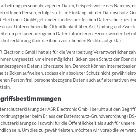
rarbeitung personenbezogener Daten, beispielsweise des Namens, de
betroffenen Person, erfolgt stets im Einklang mit der Datenschutz-
R Electronic GmbH geltenden landesspezifischen Datenschutzbestim
 unser Unternehmen die Öffentlichkeit über Art, Umfang und Zweck 
eiteten personenbezogenen Daten informieren. Ferner werden betrof
chutzerklärung über die ihnen zustehenden Rechte aufgeklärt.
R Electronic GmbH hat als für die Verarbeitung Verantwortlicher zah
men umgesetzt, um einen möglichst lückenlosen Schutz der über die
enbezogenen Daten sicherzustellen. Dennoch können Internetbasier
heitslücken aufweisen, sodass ein absoluter Schutz nicht gewährleis
fenen Person frei, personenbezogene Daten auch auf alternativen Weg
tteln.
egriffsbestimmungen
tenschutzerklärung der ASR Electronic GmbH beruht auf den Begriffli
rordnungsgeber beim Erlass der Datenschutz-Grundverordnung (D
chutzerklärung soll sowohl für die Öffentlichkeit als auch für unser
ndlich sein. Um dies zu gewährleisten, möchten wir vorab die verwend