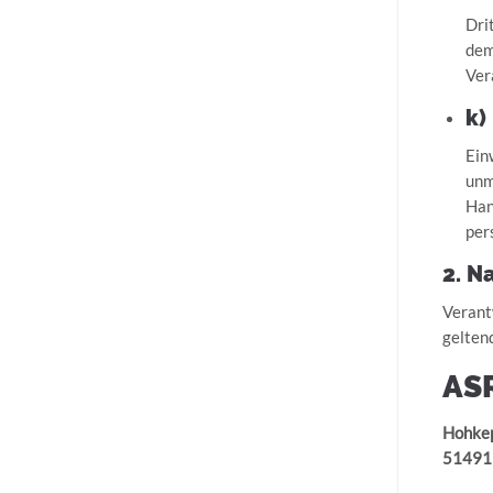
Dri
dem
Ver
k)
Ein
unm
Han
per
2. N
Verant
gelten
AS
Hohkep
51491