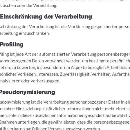
 Löschen oder die Vernichtung.
 Einschränkung der Verarbeitung
schränkung der Verarbeitung ist die Markierung gespeicherter perso
arbeitung einzuschränken.
 Profiling
filing ist jede Art der automatisierten Verarbeitung personenbezogen
sonenbezogenen Daten verwendet werden, um bestimmte persönliche A
iehen, zu bewerten, insbesondere, um Aspekte bezüglich Arbeitsleistu
sönlicher Vorlieben, Interessen, Zuverlässigkeit, Verhalten, Aufenth
analysieren oder vorherzusagen.
 Pseudonymisierung
udonymisierung ist die Verarbeitung personenbezogener Daten in ei
en ohne Hinzuziehung zusätzlicher Informationen nicht mehr einer s
nen, sofern diese zusätzlichen Informationen gesondert aufbewahrt
nahmen unterliegen, die gewährleisten, dass die personenbezogenen 
ntifizierbaren natürlichen Person zugewiesen werden.