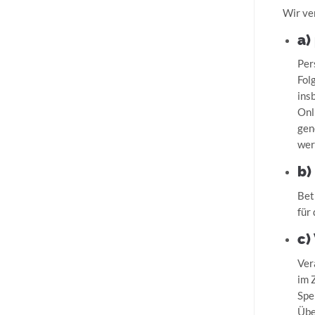
Wir ve
a)
Per
Fol
ins
Onl
gen
wer
b)
Bet
für
c)
Ver
im 
Spe
Übe