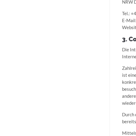
NRW D
Tel.: +
E-Mail
Websit
3. C
Die In
Intern
Zahlre
ist ei
konkre
besuch
andere
wieder
Durch 
bereits
Mittel