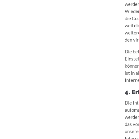
werden
Wieder
die Co
weil d
weiter
den vi
Die be
Einste
können
ist in
Intern
4. E
Die In
automa
werden
das vo
unsere
Interne