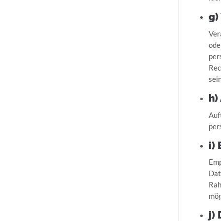
g)
Ver
ode
per
Rec
sei
h)
Auf
per
i)
Emp
Dat
Rah
mög
j) 