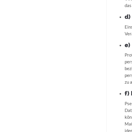
das
d)
Ein
Ver
e)
Pro
per
bez
per
zu 
f)
Pse
Dat
kön
Maß
ide