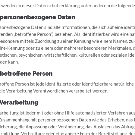
rwenden in dieser Datenschutzerklärung unter anderem die folgende
 personenbezogene Daten
sonenbezogene Daten sind alle Informationen, die sich auf eine identif
genden „betroffene Person“) beziehen. Als identifizierbar wird eine na
besondere mittels Zuordnung zu einer Kennung wie einem Namen, zu 
ine-Kennung oder zu einem oder mehreren besonderen Merkmalen, di
etischen, psychischen, wirtschaftlichen, kulturellen oder sozialen Iden
den kann.
 betroffene Person
roffene Person ist jede identifizierte oder identifizierbare natürli
 die Verarbeitung Verantwortlichen verarbeitet werden.
 Verarbeitung
arbeitung ist jeder mit oder ohne Hilfe automatisierter Verfahren a
Zusammenhang mit personenbezogenen Daten wie das Erheben, das Erf
icherung, die Anpassung oder Veränderung, das Auslesen, das Abfrag
rmittlung, Verbreitung oder eine andere Form der Bereitstellung, de