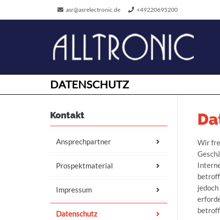
asr@asrelectronic.de
+49220695200
DATENSCHUTZ
Kontakt
Da
Ansprechpartner
Wir fr
Geschä
Intern
Prospektmaterial
betrof
jedoch
Impressum
erforde
betrof
Datenschutz