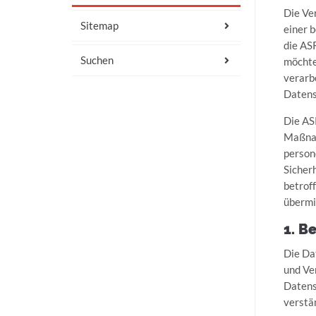
Die Ve
Sitemap
einer 
die AS
Suchen
möchte
verarb
Datens
Die AS
Maßnah
person
Sicher
betrof
übermi
1. B
Die Da
und Ve
Datens
verstä