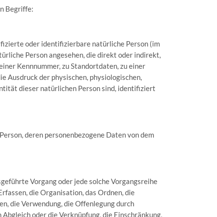
n Begriffe:
izierte oder identifizierbare natürliche Person (im
türliche Person angesehen, die direkt oder indirekt,
einer Kennnummer, zu Standortdaten, zu einer
e Ausdruck der physischen, physiologischen,
tität dieser natürlichen Person sind, identifiziert
che Person, deren personenbezogene Daten von dem
usgeführte Vorgang oder jede solche Vorgangsreihe
assen, die Organisation, das Ordnen, die
en, die Verwendung, die Offenlegung durch
n Abgleich oder die Verknüpfung, die Einschränkung,